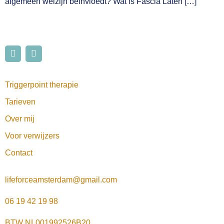
algemeen welzijn beïnvloedt? Wat is Fascia Laten […]
Triggerpoint therapie
Tarieven
Over mij
Voor verwijzers
Contact
lifeforceamsterdam@gmail.com
06 19 42 19 98
BTW NL001992526B20