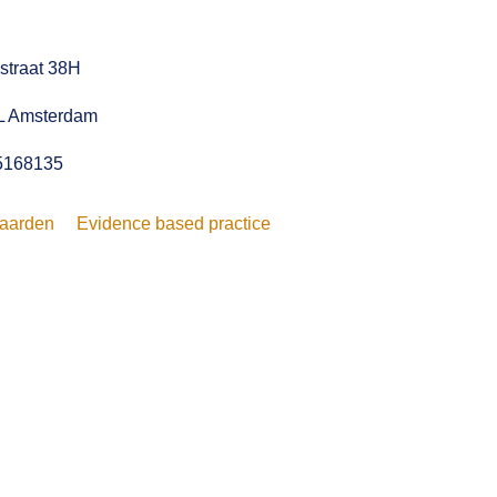
straat 38H
L Amsterdam
5168135
aarden
Evidence based practice