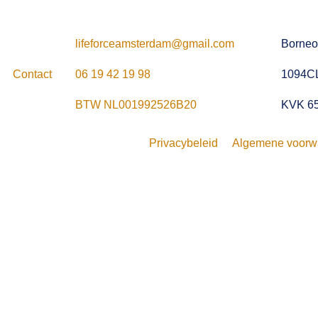
lifeforceamsterdam@gmail.com
Borneo
Contact
06 19 42 19 98
1094C
BTW NL001992526B20
KVK 6
Privacybeleid
Algemene voorw