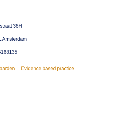
straat 38H
L Amsterdam
5168135
aarden
Evidence based practice