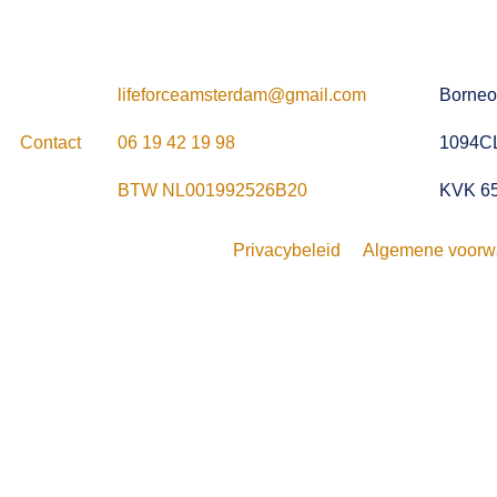
lifeforceamsterdam@gmail.com
Borneo
Contact
06 19 42 19 98
1094C
BTW NL001992526B20
KVK 6
Privacybeleid
Algemene voorw