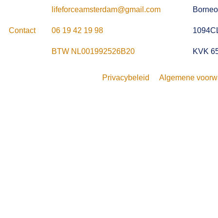
lifeforceamsterdam@gmail.com
Borneo
Contact
06 19 42 19 98
1094C
BTW NL001992526B20
KVK 6
Privacybeleid
Algemene voorw