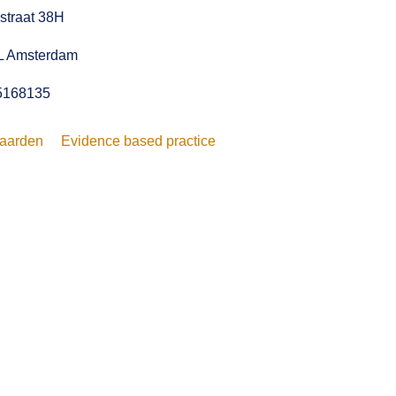
straat 38H
L Amsterdam
5168135
aarden
Evidence based practice